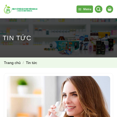
Bỏ
qua
Menu
nội
dung
TIN TỨC
Trang chủ
/
Tin tức