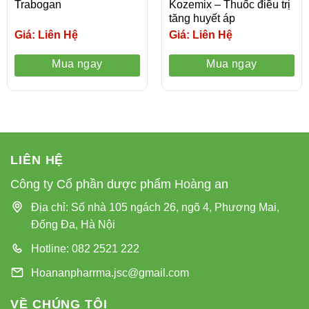
Trabogan
Kozemix – Thuốc điều trị
tăng huyết áp
Giá: Liên Hệ
Giá: Liên Hệ
Mua ngay
Mua ngay
LIÊN HỆ
Công ty Cổ phần dược phẩm Hoàng an
Địa chỉ: Số nhà 105 ngách 26, ngõ 4, Phương Mai,
Đống Đa, Hà Nội
Hotline: 082 2521 222
Hoananpharrma.jsc@gmail.com
VỀ CHÚNG TÔI