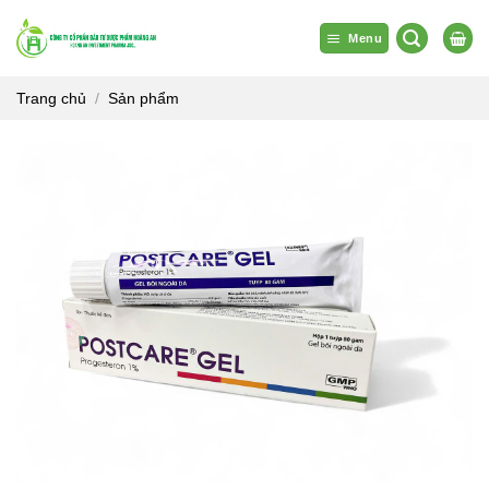
Bỏ
qua
Menu
nội
dung
Trang chủ
/
Sản phẩm