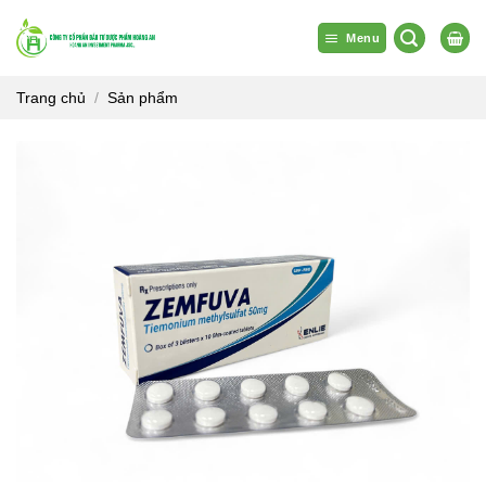
Bỏ
qua
Menu
nội
dung
Trang chủ
/
Sản phẩm