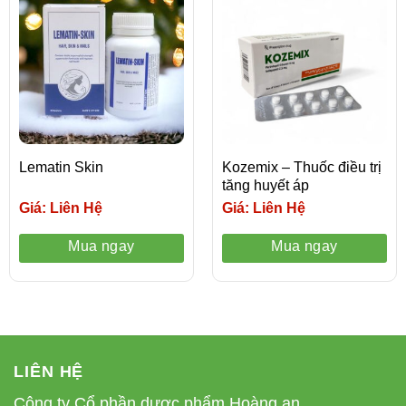
Lematin Skin
Kozemix – Thuốc điều trị
tăng huyết áp
Giá: Liên Hệ
Giá: Liên Hệ
Mua ngay
Mua ngay
LIÊN HỆ
Công ty Cổ phần dược phẩm Hoàng an