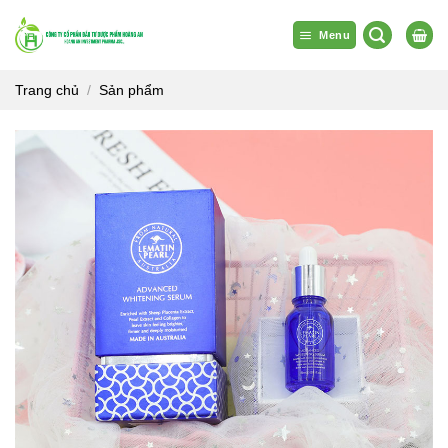
Bỏ
qua
Menu
nội
dung
Trang chủ
/
Sản phẩm