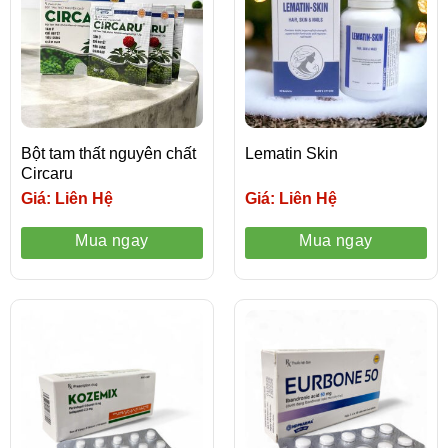
Bột tam thất nguyên chất
Lematin Skin
Circaru
Giá: Liên Hệ
Giá: Liên Hệ
Mua ngay
Mua ngay